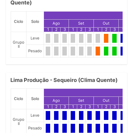
Quente)
Ciclo
Solo
Ago
Set
Out
No
1
2
3
1
2
3
1
2
3
1
2
Leve
Grupo
II
Pesado
Lima Produção - Sequeiro (Clima Quente)
Ciclo
Solo
Ago
Set
Out
No
1
2
3
1
2
3
1
2
3
1
2
Leve
Grupo
II
Pesado