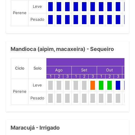
Leve
Perene
Pesado
Mandioca (aipim, macaxeira) - Sequeiro
Ciclo
Solo
Ago
Set
Out
N
1
2
3
1
2
3
1
2
3
1
Leve
Perene
Pesado
Maracujá - Irrigado