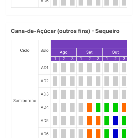
AD6
Cana-de-Açúcar (outros fins) - Sequeiro
Ciclo
Solo
Ago
Set
Out
1
2
3
1
2
3
1
2
3
1
AD1
AD2
AD3
Semiperene
AD4
AD5
AD6