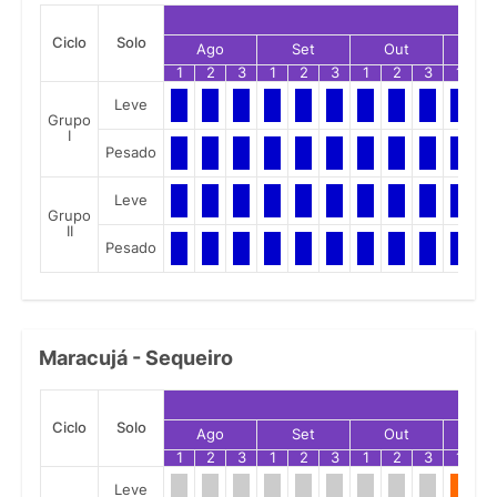
Ciclo
Solo
Ago
Set
Out
No
1
2
3
1
2
3
1
2
3
1
2
Leve
Grupo
I
Pesado
Leve
Grupo
II
Pesado
Maracujá - Sequeiro
Ciclo
Solo
Ago
Set
Out
No
1
2
3
1
2
3
1
2
3
1
2
Leve