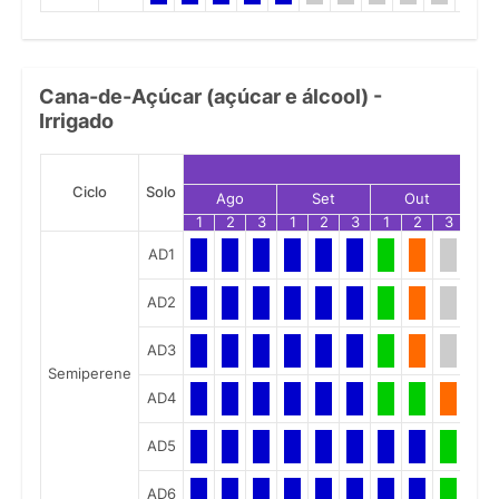
Cana-de-Açúcar (açúcar e álcool) -
Irrigado
Ciclo
Solo
Ago
Set
Out
1
2
3
1
2
3
1
2
3
1
AD1
AD2
AD3
Semiperene
AD4
AD5
AD6