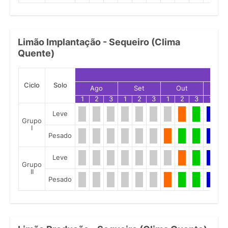
Limão Implantação - Sequeiro (Clima
Quente)
Ciclo
Solo
Ago
Set
Out
No
1
2
3
1
2
3
1
2
3
1
2
Leve
Grupo
I
Pesado
Leve
Grupo
II
Pesado