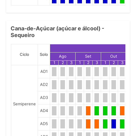
Cana-de-Açúcar (açúcar e álcool) -
Sequeiro
Ciclo
Solo
Ago
Set
Out
1
2
3
1
2
3
1
2
3
1
AD1
AD2
AD3
Semiperene
AD4
AD5