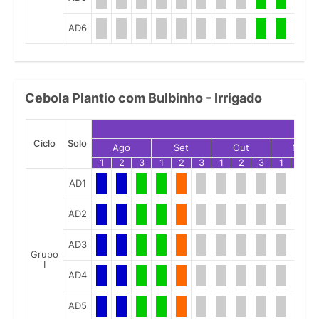
AD6
Cebola Plantio com Bulbinho - Irrigado
Ciclo
Solo
Ago
Set
Out
Nov
1
2
3
1
2
3
1
2
3
1
2
AD1
AD2
AD3
Grupo
I
AD4
AD5