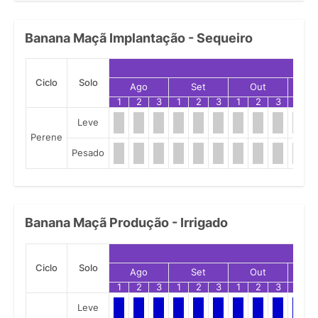
Banana Maçã Implantação - Sequeiro
Ciclo
Solo
Ago
Set
Out
N
1
2
3
1
2
3
1
2
3
1
Leve
Perene
Pesado
Banana Maçã Produção - Irrigado
Ciclo
Solo
Ago
Set
Out
N
1
2
3
1
2
3
1
2
3
1
Leve