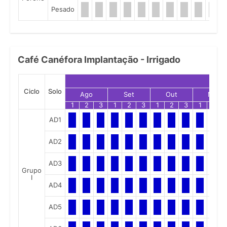
Pesado
Café Canéfora Implantação - Irrigado
Ciclo
Solo
Ago
Set
Out
Nov
1
2
3
1
2
3
1
2
3
1
2
AD1
AD2
AD3
Grupo
I
AD4
AD5