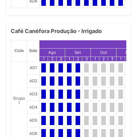
AD6
Café Canéfora Produção - Irrigado
Ciclo
Solo
Ago
Set
Out
Nov
1
2
3
1
2
3
1
2
3
1
2
AD1
AD2
AD3
Grupo
I
AD4
AD5
AD6