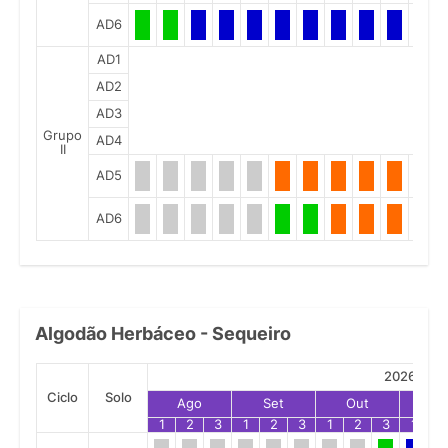
AD6
AD1
AD2
AD3
Grupo
AD4
II
AD5
AD6
Algodão Herbáceo - Sequeiro
2026
Ciclo
Solo
Ago
Set
Out
No
1
2
3
1
2
3
1
2
3
1
2