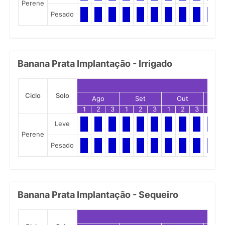
Perene
Pesado
Banana Prata Implantação - Irrigado
Ciclo
Solo
Ago
Set
Out
N
1
2
3
1
2
3
1
2
3
1
Leve
Perene
Pesado
Banana Prata Implantação - Sequeiro