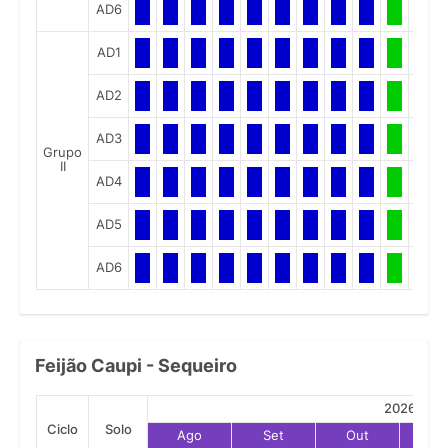
AD6
AD1
AD2
AD3
Grupo
II
AD4
AD5
AD6
Feijão Caupi - Sequeiro
2026
Ciclo
Solo
Ago
Set
Out
No