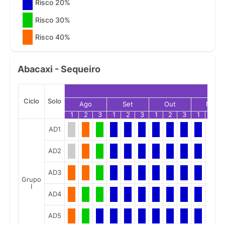
Risco 20%
Risco 30%
Risco 40%
Abacaxi - Sequeiro
Ciclo
Solo
Ago
Set
Out
Nov
1
2
3
1
2
3
1
2
3
1
2
AD1
AD2
AD3
Grupo
I
AD4
AD5