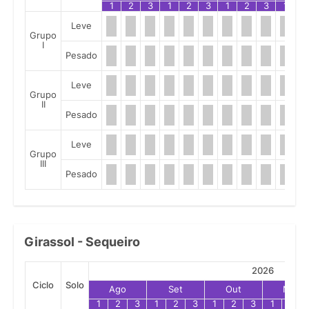
1
2
3
1
2
3
1
2
3
1
2
Leve
Grupo
I
Pesado
Leve
Grupo
II
Pesado
Leve
Grupo
III
Pesado
Girassol - Sequeiro
2026
Ciclo
Solo
Ago
Set
Out
Nov
1
2
3
1
2
3
1
2
3
1
2