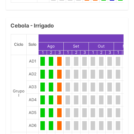
Cebola - Irrigado
Ciclo
Solo
Ago
Set
Out
Nov
1
2
3
1
2
3
1
2
3
1
2
AD1
AD2
AD3
Grupo
I
AD4
AD5
AD6