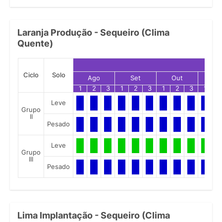
Laranja Produção - Sequeiro (Clima
Quente)
Ciclo
Solo
Ago
Set
Out
No
1
2
3
1
2
3
1
2
3
1
2
Leve
Grupo
II
Pesado
Leve
Grupo
III
Pesado
Lima Implantação - Sequeiro (Clima