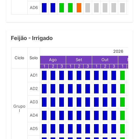
AD6
Feijão - Irrigado
2026
Ciclo
Solo
Ago
Set
Out
Nov
1
2
3
1
2
3
1
2
3
1
2
AD1
AD2
AD3
Grupo
I
AD4
AD5