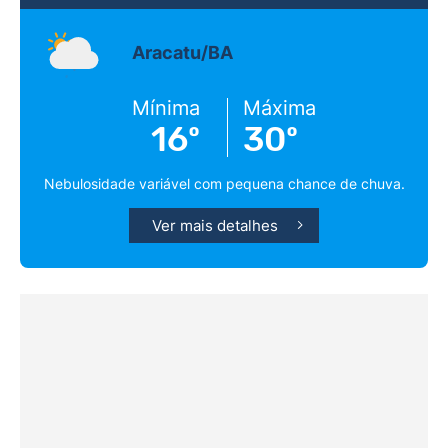
Aracatu/BA
Mínima
Máxima
16º
30º
Nebulosidade variável com pequena chance de chuva.
Ver mais detalhes