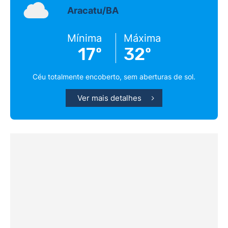
Aracatu/BA
Mínima
Máxima
17º
32º
Céu totalmente encoberto, sem aberturas de sol.
Ver mais detalhes