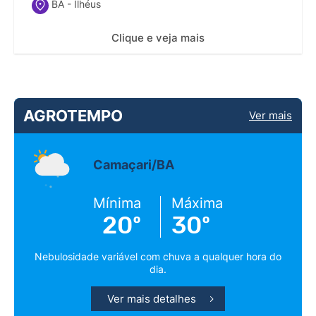
BA - Ilhéus
Clique e veja mais
AGROTEMPO
Ver mais
Camaçari/BA
Mínima
Máxima
20º
30º
Nebulosidade variável com chuva a qualquer hora do
dia.
Ver mais detalhes