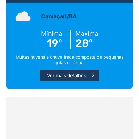
Camaçari/BA
Mínima
Máxima
19º
28º
Muitas nuvens e chuva fraca composta de pequenas
gotas d´ água.
Ver mais detalhes