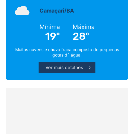
Camaçari/BA
Mínima
Máxima
19º
28º
Muitas nuvens e chuva fraca composta de pequenas
gotas d´ água.
Ver mais detalhes