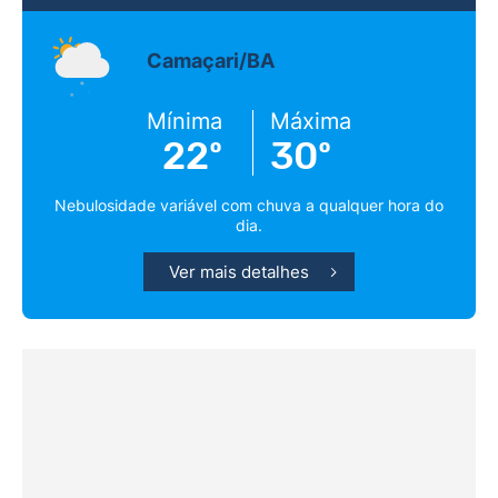
Camaçari/BA
Mínima
Máxima
22º
30º
Nebulosidade variável com chuva a qualquer hora do
dia.
Ver mais detalhes