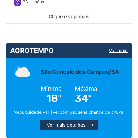
BA - Ilhéus
Clique e veja mais
AGROTEMPO
Ver mais
São Gonçalo dos Campos/BA
Mínima
Máxima
18º
34º
Nebulosidade variável com pequena chance de chuva.
Ver mais detalhes