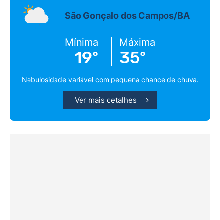
São Gonçalo dos Campos/BA
Mínima
Máxima
19º
35º
Nebulosidade variável com pequena chance de chuva.
Ver mais detalhes