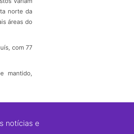
stos variam
ta norte da
is áreas do
Luís, com 77
e mantido,
 notícias e