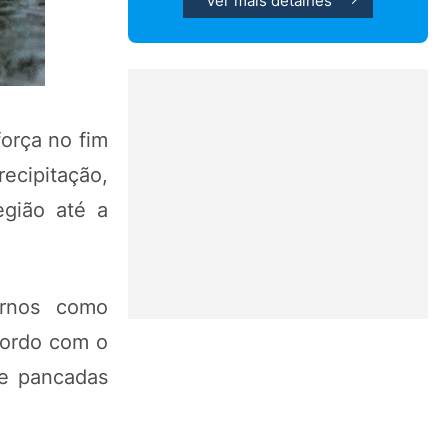
Ver mais detalhes
orça no fim
ecipitação,
gião até a
ornos como
cordo com o
de pancadas