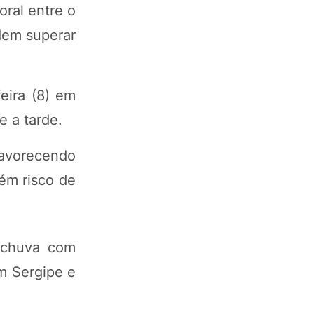
oral entre o
dem superar
feira (8) em
e a tarde.
favorecendo
ém risco de
e chuva com
Em Sergipe e