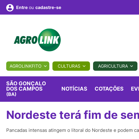
ou
cadastre-se
Entre
ULTURA
AGROLINKFITO
CULTURAS
AGRICULTURA
BIOLÓGICOS
COTAÇÕES
NOTÍCIAS
AGROTE
SÃO GONÇALO
DOS CAMPOS
NOTÍCIAS
COTAÇÕES
EV
(BA)
Fotos
os
Conversor
Colunistas
Eventos
e
Vídeos
Nordeste terá fim de se
Pancadas intensas atingem o litoral do Nordeste e podem ca