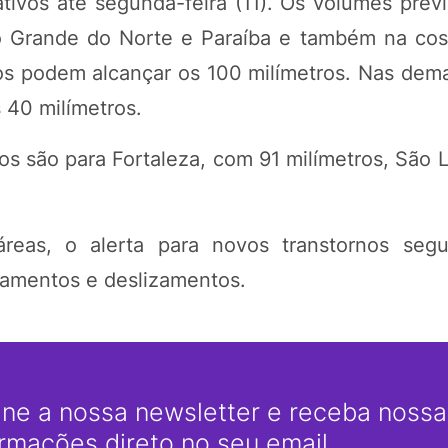
tivos até segunda-feira (11). Os volumes previ
Rio Grande do Norte e Paraíba e também na cos
s podem alcançar os 100 milímetros. Nas dema
 40 milímetros.
tos são para Fortaleza, com 91 milímetros, São 
eas, o alerta para novos transtornos segu
gamentos e deslizamentos.
ine a nossa newsletter e receba nossas
ormações direto no seu email