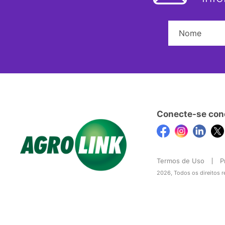
Conecte-se con
Termos de Uso
P
2026, Todos os direitos 