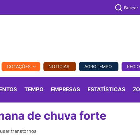
Buscar
PECUÁR
COTAÇÕES
NOTÍCIAS
AGROTEMPO
REGI
MPO
REGIONAL
COMERCIAL
AGROVIAGENS
ENTOS
TEMPO
EMPRESAS
ESTATÍSTICAS
Z
mana de chuva forte
usar transtornos