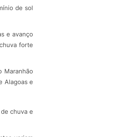
ínio de sol
as e avanço
 chuva forte
do Maranhão
re Alagoas e
 de chuva e