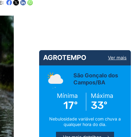
E:
AGROTEMPO
Ver mais
São Gonçalo dos
Campos/BA
Mínima
Máxima
17º
33º
Nebulosidade variável com chuva a
qualquer hora do dia.