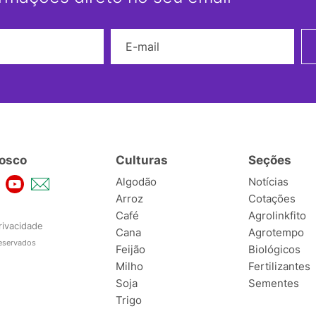
Nome
E-mail
osco
Culturas
Seções
Algodão
Notícias
Arroz
Cotações
Café
Agrolinkfito
rivacidade
Cana
Agrotempo
reservados
Feijão
Biológicos
Milho
Fertilizantes
Soja
Sementes
Trigo