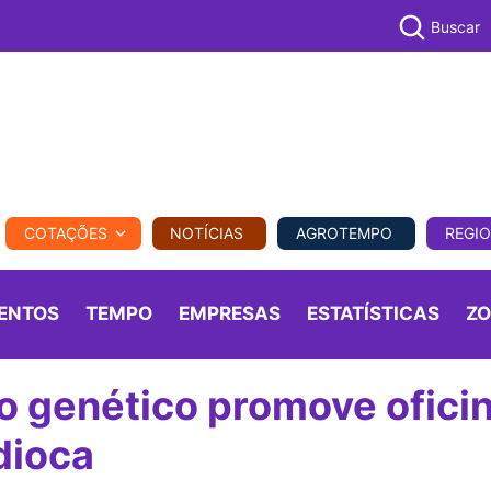
Buscar
PECUÁR
COTAÇÕES
NOTÍCIAS
AGROTEMPO
REGI
MPO
REGIONAL
COMERCIAL
AGROVIAGENS
ENTOS
TEMPO
EMPRESAS
ESTATÍSTICAS
Z
o genético promove ofici
dioca