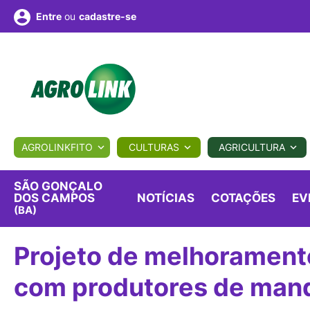
ou
cadastre-se
Entre
ULTURA
AGROLINKFITO
CULTURAS
AGRICULTURA
BIOLÓGICOS
COTAÇÕES
NOTÍCIAS
AGROTE
SÃO GONÇALO
DOS CAMPOS
NOTÍCIAS
COTAÇÕES
EV
(BA)
Fotos
os
Conversor
Colunistas
Eventos
e
Vídeos
Projeto de melhorament
com produtores de man