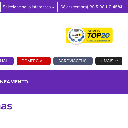
Selecione seus interesses
Dólar (compra) R$ 5,08 (-0,45%)
IA
ONAL
COMERCIAL
AGROVIAGENS
+ MAIS
ONEAMENTO
nas