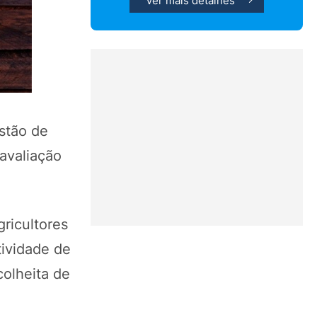
Ver mais detalhes
stão de
avaliação
ricultores
tividade de
colheita de