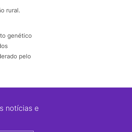
o rural.
nto genético
dos
derado pelo
 notícias e