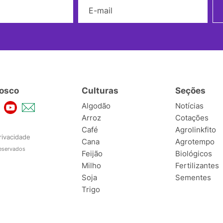
Nome
E-mail
osco
Culturas
Seções
Algodão
Notícias
Arroz
Cotações
Café
Agrolinkfito
rivacidade
Cana
Agrotempo
reservados
Feijão
Biológicos
Milho
Fertilizantes
Soja
Sementes
Trigo