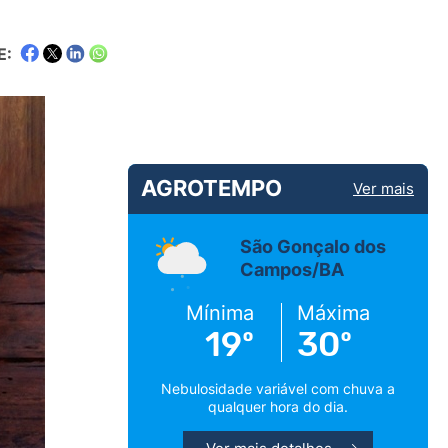
E:
AGROTEMPO
Ver mais
São Gonçalo dos
Campos/BA
Mínima
Máxima
19º
30º
Nebulosidade variável com chuva a
qualquer hora do dia.