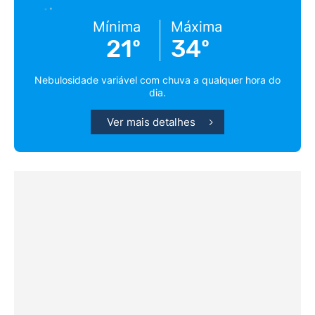
Mínima
Máxima
21º
34º
Nebulosidade variável com chuva a qualquer hora do
dia.
Ver mais detalhes