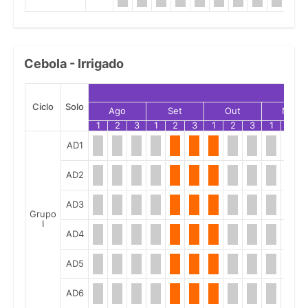
Cebola - Irrigado
Ciclo
Solo
Ago
Set
Out
Nov
1
2
3
1
2
3
1
2
3
1
2
AD1
AD2
AD3
Grupo
I
AD4
AD5
AD6