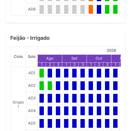
AD6
Feijão - Irrigado
2026
Ciclo
Solo
Ago
Set
Out
Nov
1
2
3
1
2
3
1
2
3
1
2
AD1
AD2
AD3
Grupo
I
AD4
AD5