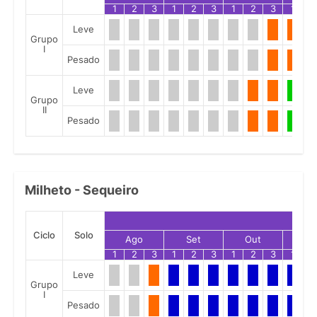
1
2
3
1
2
3
1
2
3
1
2
Leve
Grupo
I
Pesado
Leve
Grupo
II
Pesado
Milheto - Sequeiro
Ciclo
Solo
Ago
Set
Out
No
1
2
3
1
2
3
1
2
3
1
2
Leve
Grupo
I
Pesado