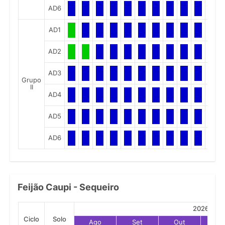
AD6
AD1
AD2
AD3
Grupo
II
AD4
AD5
AD6
Feijão Caupi - Sequeiro
2026
Ciclo
Solo
Ago
Set
Out
No