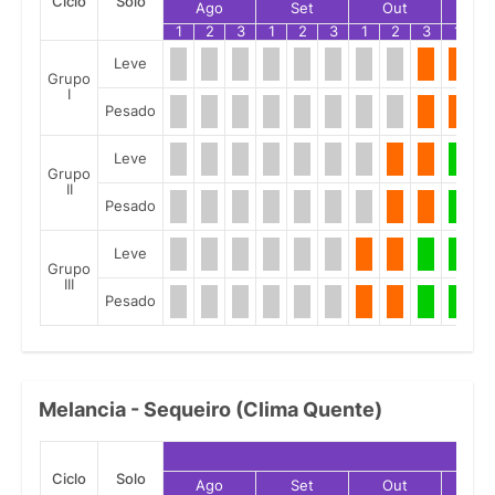
Ciclo
Solo
Ago
Set
Out
No
1
2
3
1
2
3
1
2
3
1
2
Leve
Grupo
I
Pesado
Leve
Grupo
II
Pesado
Leve
Grupo
III
Pesado
Melancia - Sequeiro (Clima Quente)
Ciclo
Solo
Ago
Set
Out
No