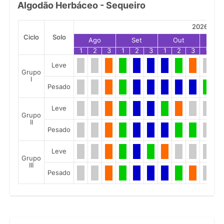
Algodão Herbáceo - Sequeiro
2026
Ciclo
Solo
Ago
Set
Out
No
1
2
3
1
2
3
1
2
3
1
2
Leve
Grupo
I
Pesado
Leve
Grupo
II
Pesado
Leve
Grupo
III
Pesado