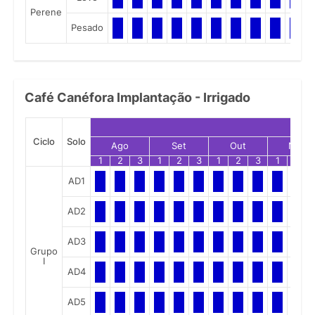
Perene
Pesado
Café Canéfora Implantação - Irrigado
Ciclo
Solo
Ago
Set
Out
Nov
1
2
3
1
2
3
1
2
3
1
2
AD1
AD2
AD3
Grupo
I
AD4
AD5