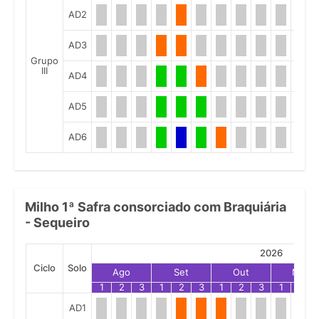
AD2
AD3
Grupo
III
AD4
AD5
AD6
Milho 1ª Safra consorciado com Braquiária
- Sequeiro
2026
Ciclo
Solo
Ago
Set
Out
Nov
1
2
3
1
2
3
1
2
3
1
2
AD1