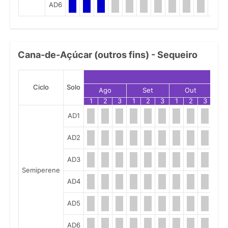
AD6
Cana-de-Açúcar (outros fins) - Sequeiro
Ciclo
Solo
Ago
Set
Out
1
2
3
1
2
3
1
2
3
1
AD1
AD2
AD3
Semiperene
AD4
AD5
AD6