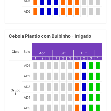
AD5
AD6
Cebola Plantio com Bulbinho - Irrigado
Ciclo
Solo
Ago
Set
Out
Nov
1
2
3
1
2
3
1
2
3
1
2
AD1
AD2
AD3
Grupo
I
AD4
AD5