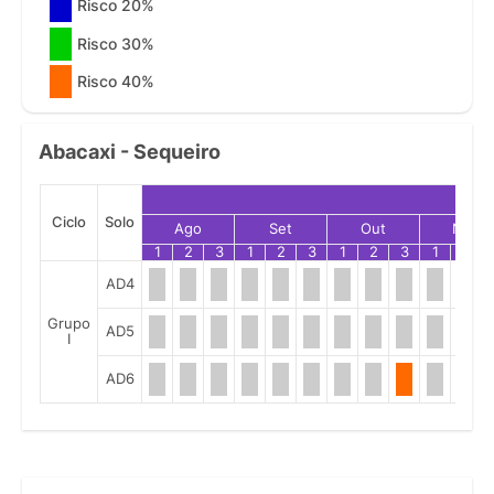
Risco 20%
Risco 30%
Risco 40%
Abacaxi - Sequeiro
Ciclo
Solo
Ago
Set
Out
Nov
1
2
3
1
2
3
1
2
3
1
2
AD4
Grupo
AD5
I
AD6