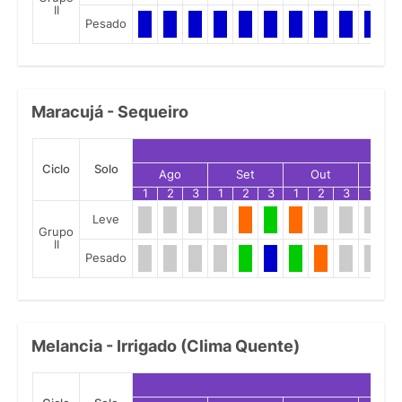
II
Pesado
Maracujá - Sequeiro
Ciclo
Solo
Ago
Set
Out
No
1
2
3
1
2
3
1
2
3
1
2
Leve
Grupo
II
Pesado
Melancia - Irrigado (Clima Quente)