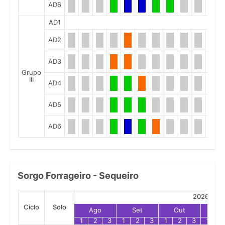
AD6
AD1
AD2
AD3
Grupo
III
AD4
AD5
AD6
Sorgo Forrageiro - Sequeiro
2026
Ciclo
Solo
Ago
Set
Out
No
1
2
3
1
2
3
1
2
3
1
2