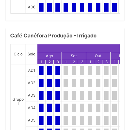
AD6
Café Canéfora Produção - Irrigado
Ciclo
Solo
Ago
Set
Out
Nov
1
2
3
1
2
3
1
2
3
1
2
AD1
AD2
AD3
Grupo
I
AD4
AD5