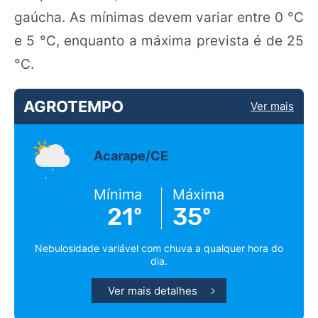
gaúcha. As mínimas devem variar entre 0 °C
e 5 °C, enquanto a máxima prevista é de 25
°C.
AGROTEMPO
Ver mais
Acarape/CE
Mínima
Máxima
21º
35º
Nebulosidade variável com chuva a qualquer hora do
dia.
Ver mais detalhes