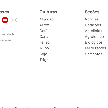
osco
Culturas
Seções
Algodão
Notícias
Arroz
Cotações
Café
Agrolinkfito
rivacidade
Cana
Agrotempo
reservados
Feijão
Biológicos
Milho
Fertilizantes
Soja
Sementes
Trigo