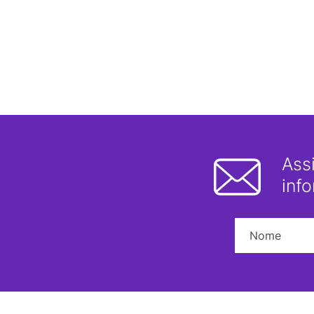
Ass
inf