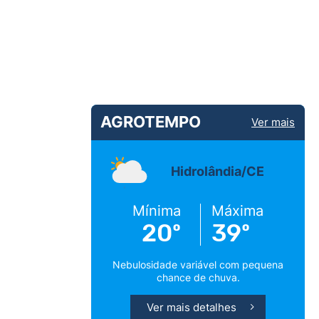
AGROTEMPO
Ver mais
Hidrolândia/CE
Mínima
Máxima
20º
39º
Nebulosidade variável com pequena
chance de chuva.
Ver mais detalhes