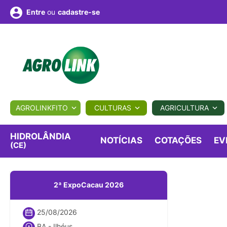
ou
cadastre-se
Entre
ULTURA
AGROLINKFITO
CULTURAS
AGRICULTURA
BIOLÓGICOS
COTAÇÕES
NOTÍCIAS
AGROTE
HIDROLÂNDIA
NOTÍCIAS
COTAÇÕES
EV
(CE)
Fotos
os
Conversor
Colunistas
Eventos
e
Vídeos
2ª ExpoCacau 2026
25/08/2026
BA - Ilhéus