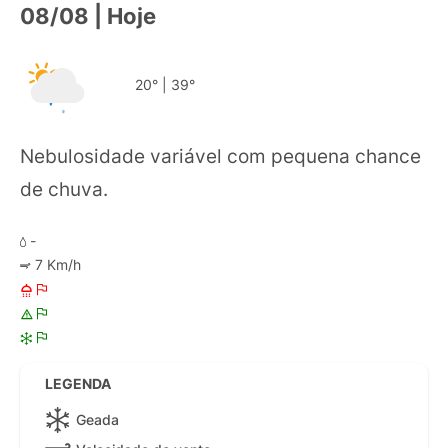
08/08 | Hoje
20°
|
39°
Nebulosidade variável com pequena chance
de chuva.
-
7 Km/h
LEGENDA
Geada