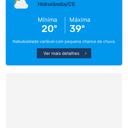
Hidrolândia/CE
Mínima
Máxima
20º
39º
Nebulosidade variável com pequena chance de chuva.
Ver mais detalhes