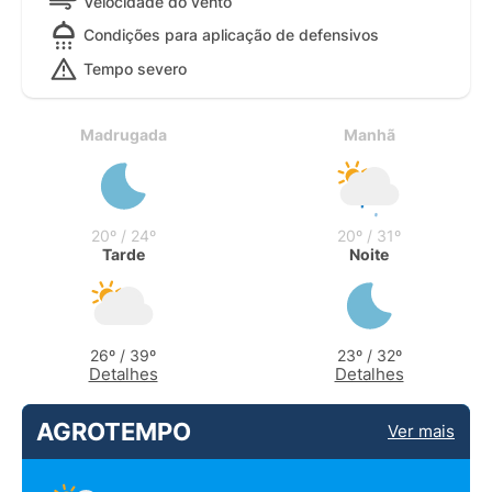
Velocidade do vento
Condições para aplicação de defensivos
Tempo severo
Madrugada
Manhã
20º / 24º
20º / 31º
Tarde
Noite
26º / 39º
23º / 32º
Detalhes
Detalhes
AGROTEMPO
Ver mais