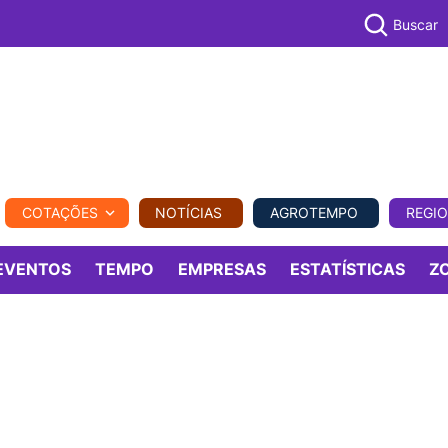
Buscar
PECUÁR
COTAÇÕES
NOTÍCIAS
AGROTEMPO
REGI
MPO
REGIONAL
COMERCIAL
AGROVIAGENS
EVENTOS
TEMPO
EMPRESAS
ESTATÍSTICAS
Z