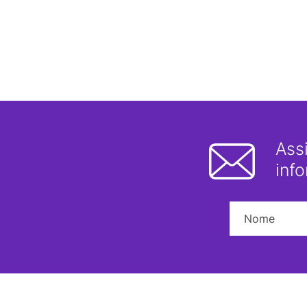
Ass
inf