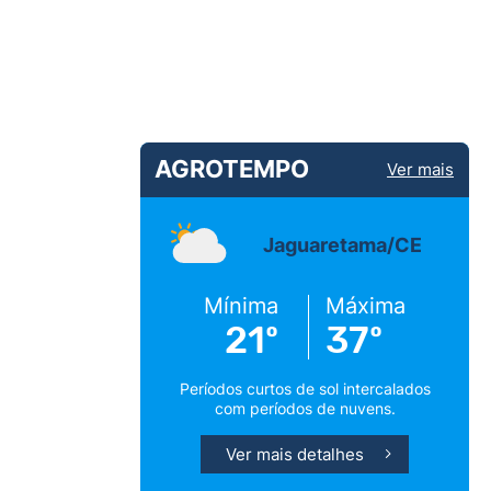
AGROTEMPO
Ver mais
Jaguaretama/CE
Mínima
Máxima
21º
37º
Períodos curtos de sol intercalados
com períodos de nuvens.
Ver mais detalhes