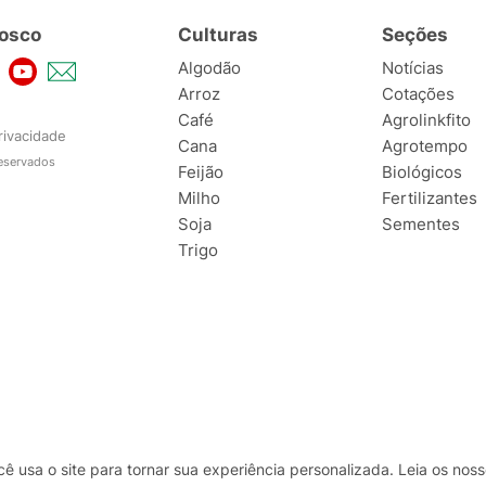
osco
Culturas
Seções
Algodão
Notícias
Arroz
Cotações
Café
Agrolinkfito
rivacidade
Cana
Agrotempo
reservados
Feijão
Biológicos
Milho
Fertilizantes
Soja
Sementes
Trigo
usa o site para tornar sua experiência personalizada. Leia os no