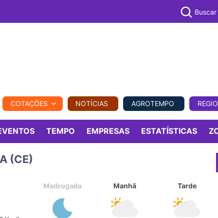
Buscar
PECUÁR
COTAÇÕES
NOTÍCIAS
AGROTEMPO
REGI
MPO
REGIONAL
COMERCIAL
AGROVIAGENS
EVENTOS
TEMPO
EMPRESAS
ESTATÍSTICAS
Z
A (CE)
Madrugada
Manhã
Tarde