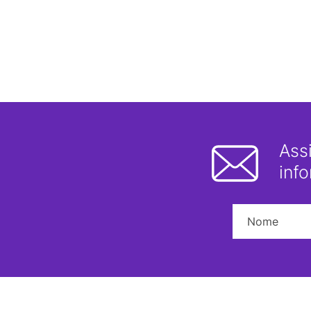
Ass
inf