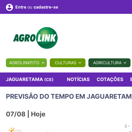
ou
cadastre-se
Entre
ULTURA
AGROLINKFITO
CULTURAS
AGRICULTURA
BIOLÓGICOS
COTAÇÕES
NOTÍCIAS
AGROTE
NOTÍCIAS
COTAÇÕES
JAGUARETAMA
(CE)
PREVISÃO DO TEMPO EM JAGUARETAM
Fotos
os
Conversor
Colunistas
Eventos
e
Vídeos
07/08 | Hoje
-