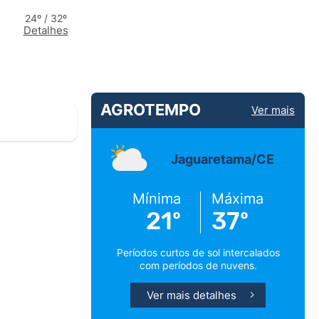
24º / 32º
Detalhes
AGROTEMPO
Ver mais
Jaguaretama/CE
Mínima
Máxima
21º
37º
Períodos curtos de sol intercalados
com períodos de nuvens.
Ver mais detalhes