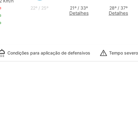
2 Km/h
22º / 25º
21º / 33º
28º / 37º
Detalhes
Detalhes
Condições para aplicação de defensivos
Tempo severo