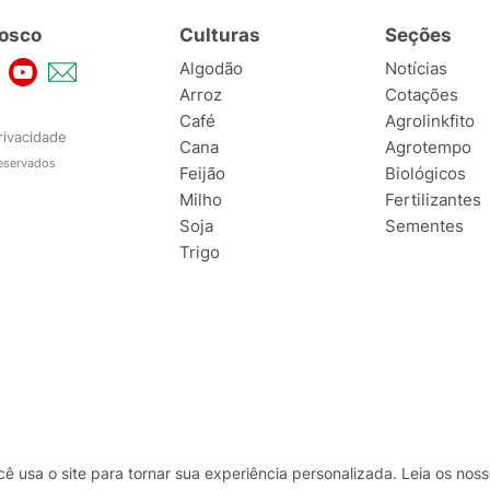
osco
Culturas
Seções
Algodão
Notícias
Arroz
Cotações
Café
Agrolinkfito
rivacidade
Cana
Agrotempo
reservados
Feijão
Biológicos
Milho
Fertilizantes
Soja
Sementes
Trigo
usa o site para tornar sua experiência personalizada. Leia os no