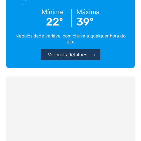
Mínima
Máxima
22º
39º
Nebulosidade variável com chuva a qualquer hora do
dia.
Ver mais detalhes