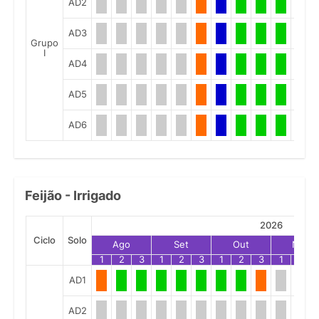
AD2
AD3
Grupo
I
AD4
AD5
AD6
Feijão - Irrigado
2026
Ciclo
Solo
Ago
Set
Out
Nov
1
2
3
1
2
3
1
2
3
1
2
AD1
AD2