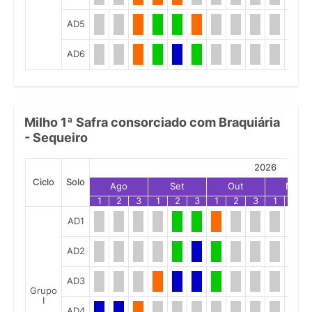
AD5
AD6
Milho 1ª Safra consorciado com Braquiária
- Sequeiro
2026
Ciclo
Solo
Ago
Set
Out
Nov
1
2
3
1
2
3
1
2
3
1
2
AD1
AD2
AD3
Grupo
I
AD4