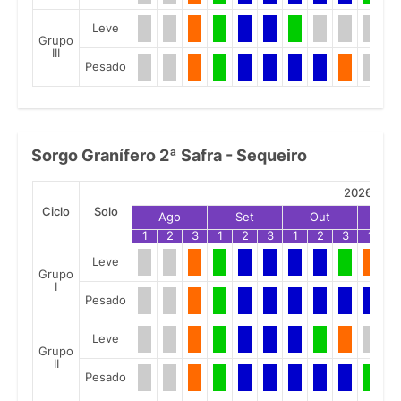
Leve
Grupo
III
Pesado
Sorgo Granífero 2ª Safra - Sequeiro
2026
Ciclo
Solo
Ago
Set
Out
No
1
2
3
1
2
3
1
2
3
1
2
Leve
Grupo
I
Pesado
Leve
Grupo
II
Pesado