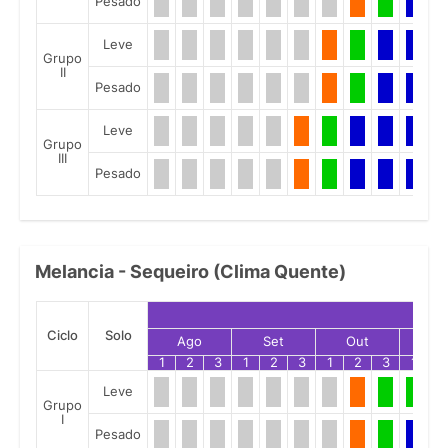
Pesado
Leve
Grupo
II
Pesado
Leve
Grupo
III
Pesado
Melancia - Sequeiro (Clima Quente)
Ciclo
Solo
Ago
Set
Out
No
1
2
3
1
2
3
1
2
3
1
2
Leve
Grupo
I
Pesado