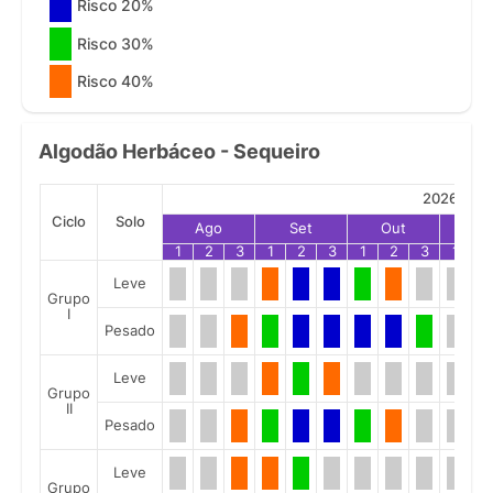
Risco 20%
Risco 30%
Risco 40%
Algodão Herbáceo - Sequeiro
2026
Ciclo
Solo
Ago
Set
Out
No
1
2
3
1
2
3
1
2
3
1
2
Leve
Grupo
I
Pesado
Leve
Grupo
II
Pesado
Leve
Grupo