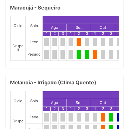
Maracujá - Sequeiro
Ciclo
Solo
Ago
Set
Out
No
1
2
3
1
2
3
1
2
3
1
2
Leve
Grupo
II
Pesado
Melancia - Irrigado (Clima Quente)
Ciclo
Solo
Ago
Set
Out
No
1
2
3
1
2
3
1
2
3
1
2
Leve
Grupo
I