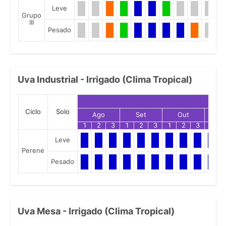
Leve
Grupo
III
Pesado
Uva Industrial - Irrigado (Clima Tropical)
Ciclo
Solo
Ago
Set
Out
N
1
2
3
1
2
3
1
2
3
1
Leve
Perene
Pesado
Uva Mesa - Irrigado (Clima Tropical)