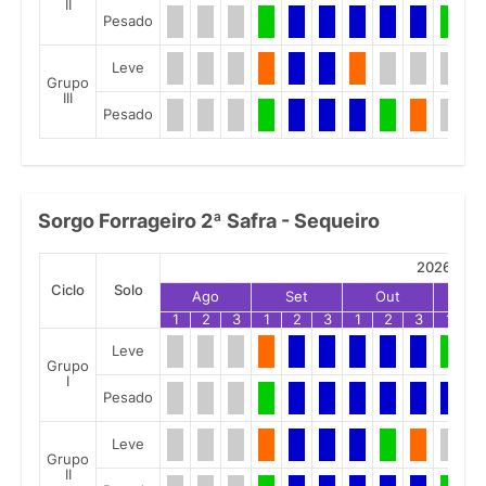
II
Pesado
Leve
Grupo
III
Pesado
Sorgo Forrageiro 2ª Safra - Sequeiro
2026
Ciclo
Solo
Ago
Set
Out
No
1
2
3
1
2
3
1
2
3
1
2
Leve
Grupo
I
Pesado
Leve
Grupo
II