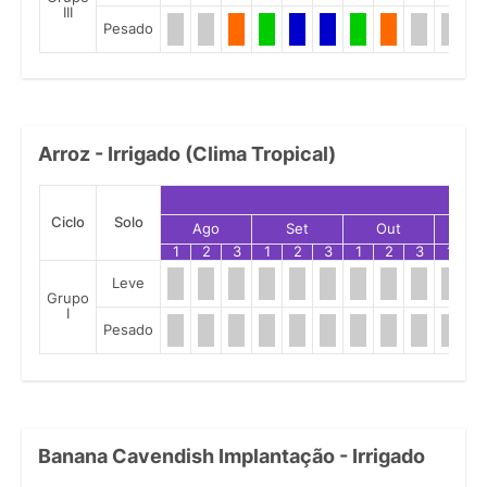
III
Pesado
Arroz - Irrigado (Clima Tropical)
Ciclo
Solo
Ago
Set
Out
No
1
2
3
1
2
3
1
2
3
1
2
Leve
Grupo
I
Pesado
Banana Cavendish Implantação - Irrigado