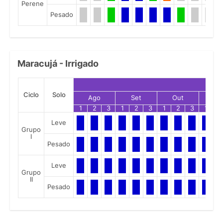
Perene
Pesado
Maracujá - Irrigado
Ciclo
Solo
Ago
Set
Out
No
1
2
3
1
2
3
1
2
3
1
2
Leve
Grupo
I
Pesado
Leve
Grupo
II
Pesado