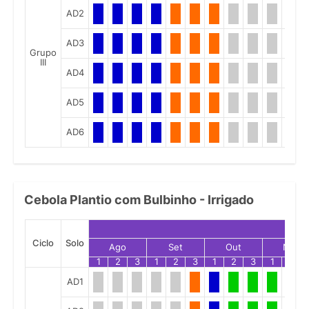
AD2
AD3
Grupo
III
AD4
AD5
AD6
Cebola Plantio com Bulbinho - Irrigado
Ciclo
Solo
Ago
Set
Out
Nov
1
2
3
1
2
3
1
2
3
1
2
AD1