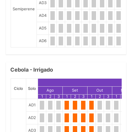
AD3
Semiperene
AD4
AD5
AD6
Cebola - Irrigado
Ciclo
Solo
Ago
Set
Out
Nov
1
2
3
1
2
3
1
2
3
1
2
AD1
AD2
AD3