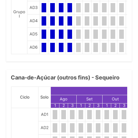
AD3
Grupo
I
AD4
AD5
AD6
Cana-de-Açúcar (outros fins) - Sequeiro
Ciclo
Solo
Ago
Set
Out
1
2
3
1
2
3
1
2
3
1
AD1
AD2