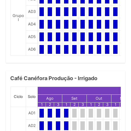
AD3
Grupo
I
AD4
AD5
AD6
Café Canéfora Produção - Irrigado
Ciclo
Solo
Ago
Set
Out
Nov
1
2
3
1
2
3
1
2
3
1
2
AD1
AD2