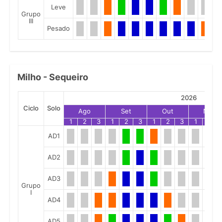
Leve
Grupo
III
Pesado
Milho - Sequeiro
2026
Ciclo
Solo
Ago
Set
Out
Nov
1
2
3
1
2
3
1
2
3
1
2
AD1
AD2
AD3
Grupo
I
AD4
AD5