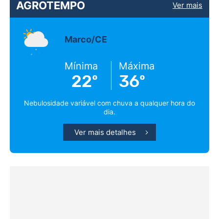
AGROTEMPO
Ver mais
Marco/CE
Mínima
Máxima
22º
36º
Nebulosidade variável com chuva a qualquer hora do
dia.
Ver mais detalhes