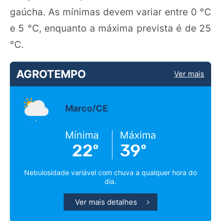
gaúcha. As mínimas devem variar entre 0 °C
e 5 °C, enquanto a máxima prevista é de 25
°C.
AGROTEMPO
Ver mais
Marco/CE
Mínima
Máxima
22º
39º
Nebulosidade variável com chuva a qualquer hora do
dia.
Ver mais detalhes