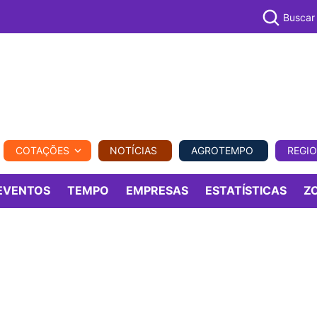
Buscar
PECUÁR
COTAÇÕES
NOTÍCIAS
AGROTEMPO
REGI
MPO
REGIONAL
COMERCIAL
AGROVIAGENS
EVENTOS
TEMPO
EMPRESAS
ESTATÍSTICAS
Z