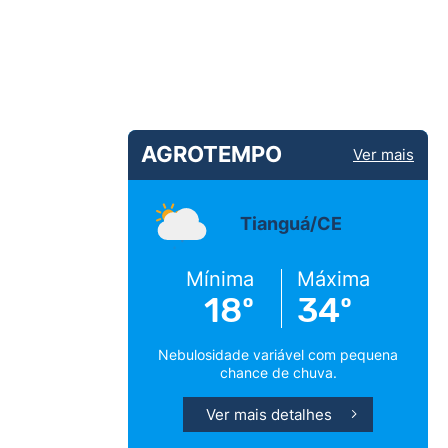
AGROTEMPO
Ver mais
Tianguá/CE
Mínima
Máxima
18º
34º
Nebulosidade variável com pequena
chance de chuva.
Ver mais detalhes