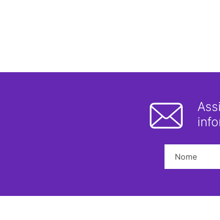
Ass
inf