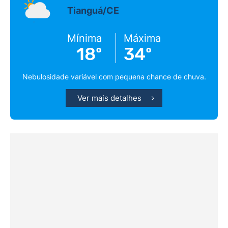
Tianguá/CE
Mínima
Máxima
18º
34º
Nebulosidade variável com pequena chance de chuva.
Ver mais detalhes