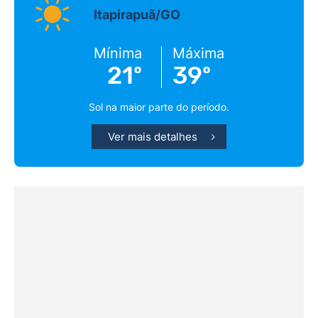
Itapirapuã/GO
Mínima
Máxima
21º
39º
Sol na maior parte do período.
Ver mais detalhes