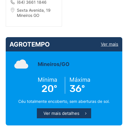
(64) 3661 1846
Sexta Avenida, 19
Mineiros GO
AGROTEMPO
Ver mais
Mineiros/GO
Mínima
Máxima
20º
36º
Céu totalmente encoberto, sem aberturas de sol.
Ver mais detalhes