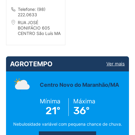
Telefone: (98)
222.0633
RUA JOSÉ
BONIFÁCIO 605
CENTRO São Luís MA
AGROTEMPO
Ver mais
Centro Novo do Maranhão/MA
Mínima
Máxima
21º
36º
Nebulosidade variável com pequena chance de chuva.