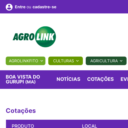
ou
cadastre-se
Entre
ULTURA
AGROLINKFITO
CULTURAS
AGRICULTURA
BIOLÓGICOS
COTAÇÕES
NOTÍCIAS
AGROTE
BOA VISTA DO
NOTÍCIAS
COTAÇÕES
EV
GURUPI
(MA)
Fotos
os
Conversor
Colunistas
Eventos
e
Vídeos
Cotações
PRODUTO
LOCAL