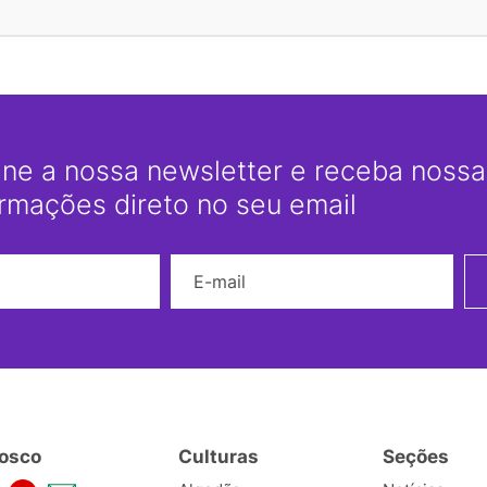
ine a nossa newsletter e receba nossas
ormações direto no seu email
Nome
E-mail
osco
Culturas
Seções