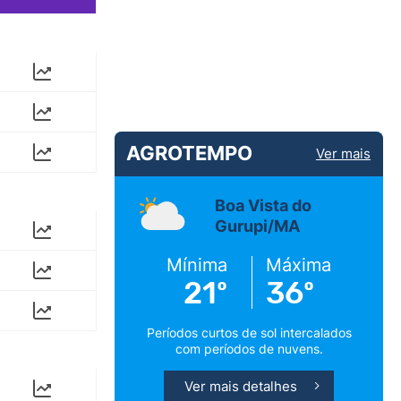
AGROTEMPO
Ver mais
Boa Vista do
Gurupi/MA
Mínima
Máxima
21º
36º
Períodos curtos de sol intercalados
com períodos de nuvens.
Ver mais detalhes