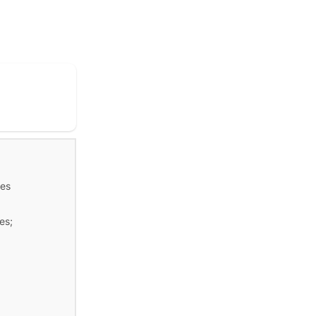
tes
es;