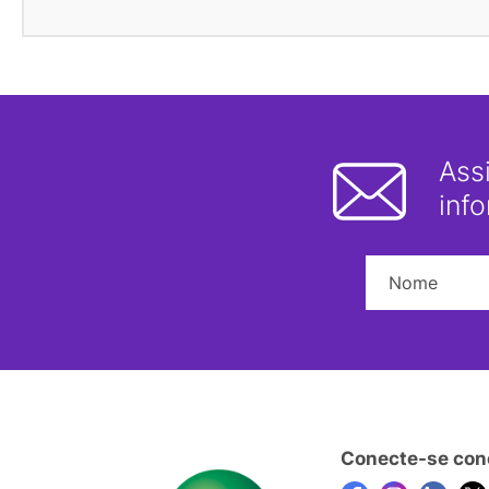
Ass
inf
Conecte-se con