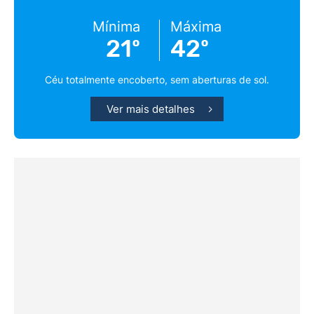
Mínima
Máxima
21º
42º
Céu totalmente encoberto, sem aberturas de sol.
Ver mais detalhes