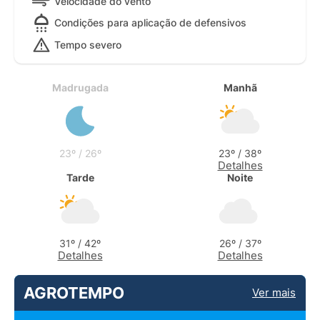
Velocidade do vento
Condições para aplicação de defensivos
Tempo severo
Madrugada
Manhã
23º / 26º
23º / 38º
Detalhes
Tarde
Noite
31º / 42º
26º / 37º
Detalhes
Detalhes
AGROTEMPO
Ver mais