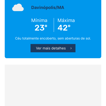
Davinópolis/MA
Mínima
Máxima
23º
42º
Céu totalmente encoberto, sem aberturas de sol.
Ver mais detalhes