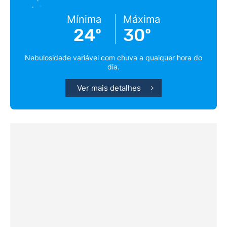
Mínima
Máxima
24º
30º
Nebulosidade variável com chuva a qualquer hora do
dia.
Ver mais detalhes