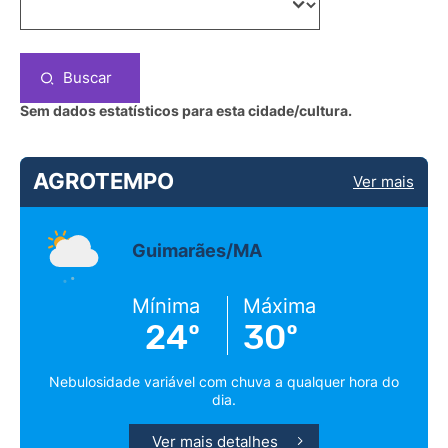
Buscar
Sem dados estatísticos para esta cidade/cultura.
AGROTEMPO
Ver mais
Guimarães/MA
Mínima
Máxima
24º
30º
Nebulosidade variável com chuva a qualquer hora do
dia.
Ver mais detalhes