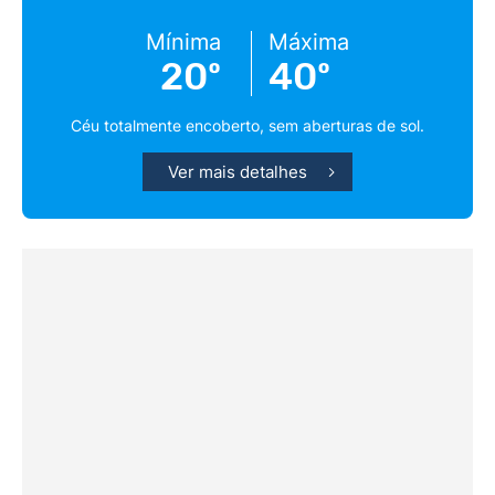
Mínima
Máxima
20º
40º
Céu totalmente encoberto, sem aberturas de sol.
Ver mais detalhes