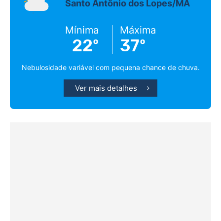
Santo Antônio dos Lopes/MA
Mínima
Máxima
22º
37º
Nebulosidade variável com pequena chance de chuva.
Ver mais detalhes