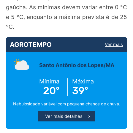
gaúcha. As mínimas devem variar entre 0 °C
e 5 °C, enquanto a máxima prevista é de 25
°C.
AGROTEMPO
Ver mais
Santo Antônio dos Lopes/MA
Mínima
Máxima
20º
39º
Nebulosidade variável com pequena chance de chuva.
Ver mais detalhes