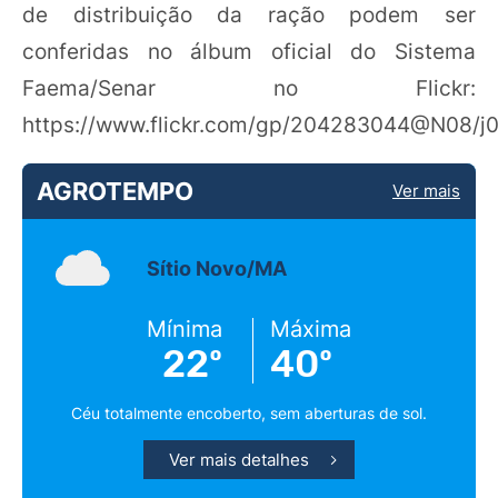
de distribuição da ração podem ser
conferidas no álbum oficial do Sistema
Faema/Senar no Flickr:
https://www.flickr.com/gp/204283044@N08/j
AGROTEMPO
Ver mais
Sítio Novo/MA
Mínima
Máxima
22º
40º
Céu totalmente encoberto, sem aberturas de sol.
Ver mais detalhes