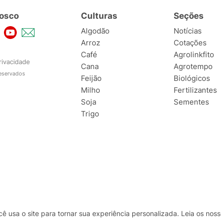
osco
Culturas
Seções
Algodão
Notícias
Arroz
Cotações
Café
Agrolinkfito
rivacidade
Cana
Agrotempo
reservados
Feijão
Biológicos
Milho
Fertilizantes
Soja
Sementes
Trigo
usa o site para tornar sua experiência personalizada. Leia os no