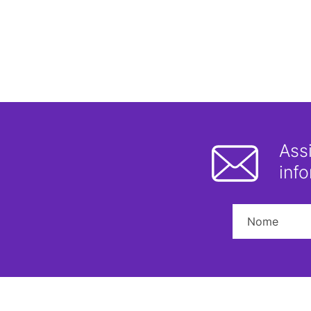
Ass
inf