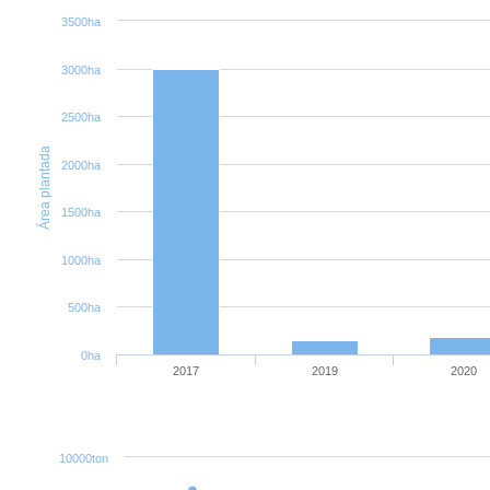
3500ha
3000ha
2500ha
Área plantada
2000ha
1500ha
1000ha
500ha
0ha
2017
2019
2020
10000ton