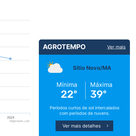
AGROTEMPO
Ver mais
Sítio Novo/MA
Mínima
Máxima
22º
39º
Períodos curtos de sol intercalados
com períodos de nuvens.
2024
Highcharts.com
Ver mais detalhes