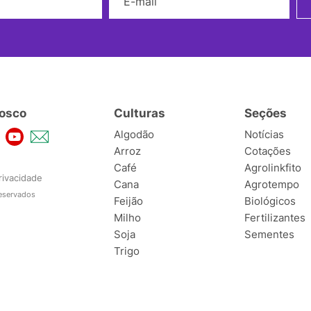
osco
Culturas
Seções
Algodão
Notícias
Arroz
Cotações
Café
Agrolinkfito
rivacidade
Cana
Agrotempo
reservados
Feijão
Biológicos
Milho
Fertilizantes
Soja
Sementes
Trigo