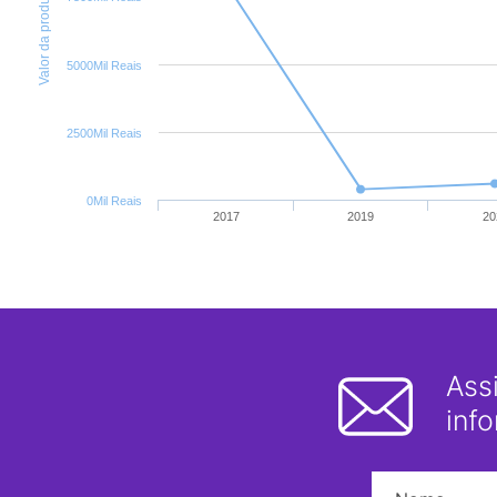
Valor da produção
5000Mil Reais
2500Mil Reais
0Mil Reais
2017
2019
20
Ass
inf