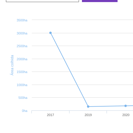
3500ha
3000ha
2500ha
Área colhida
2000ha
1500ha
1000ha
500ha
0ha
2017
2019
2020