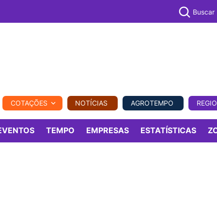
Buscar
PECUÁR
COTAÇÕES
NOTÍCIAS
AGROTEMPO
REGI
MPO
REGIONAL
COMERCIAL
AGROVIAGENS
EVENTOS
TEMPO
EMPRESAS
ESTATÍSTICAS
Z