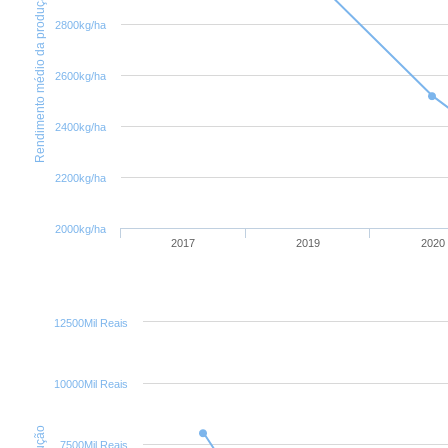
Rendimento médio da produção
2800kg/ha
2600kg/ha
2400kg/ha
2200kg/ha
2000kg/ha
2017
2019
2020
12500Mil Reais
10000Mil Reais
7500Mil Reais