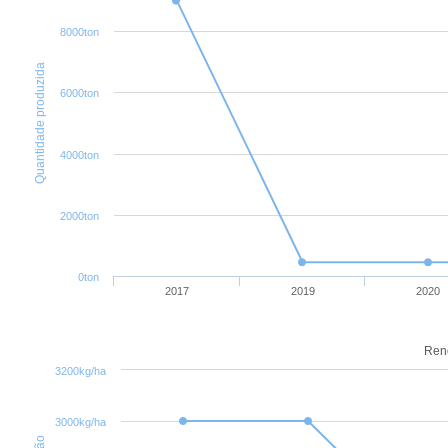
8000ton
Quantidade produzida
6000ton
4000ton
2000ton
0ton
2017
2019
2020
Ren
3200kg/ha
3000kg/ha