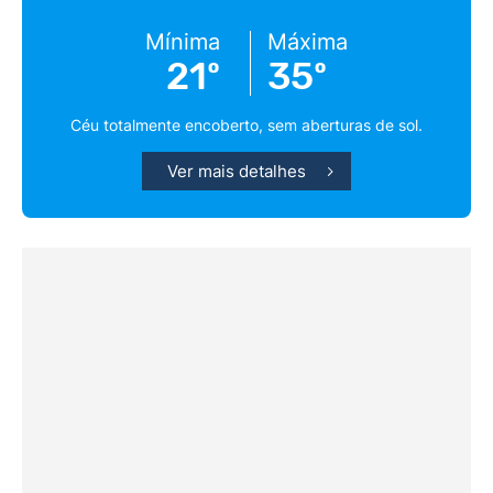
Mínima
Máxima
21º
35º
Céu totalmente encoberto, sem aberturas de sol.
Ver mais detalhes