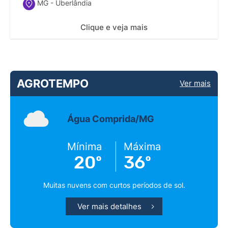
MG - Uberlândia
Clique e veja mais
AGROTEMPO
Ver mais
Água Comprida/MG
Mínima
Máxima
20º
36º
Muitas nuvens com curtos períodos de sol.
Ver mais detalhes