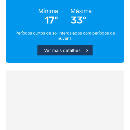
Mínima
Máxima
17º
33º
Períodos curtos de sol intercalados com períodos de
nuvens.
Ver mais detalhes