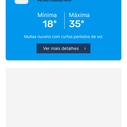
Mínima
Máxima
18º
35º
Muitas nuvens com curtos períodos de sol.
Ver mais detalhes