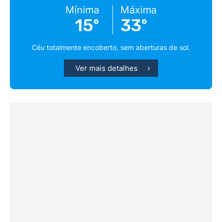
Mínima
Máxima
15º
33º
Céu totalmente encoberto, sem aberturas de sol.
Ver mais detalhes