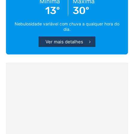
Mínima
Máxima
13º
30º
Nebulosidade variável com chuva a qualquer hora do
dia.
Ver mais detalhes