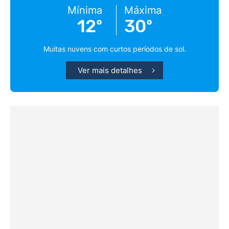
Mínima
Máxima
12º
30º
Muitas nuvens com curtos períodos de sol.
Ver mais detalhes