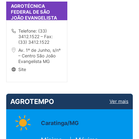
AGROTÉCNICA
FEDERAL DE SÃO
JOÃO EVANGELISTA
Telefone: (33)
3412.1522 – Fax:
(33) 3412.1522
Av. 1º de Junho, s/nº
– Centro São João
Evangelista MG
Site
AGROTEMPO
Ver mais
Caratinga/MG