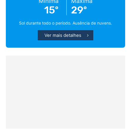
Mínima
Máxima
15º
29º
Sol durante todo o período. Ausência de nuvens.
Ver mais detalhes