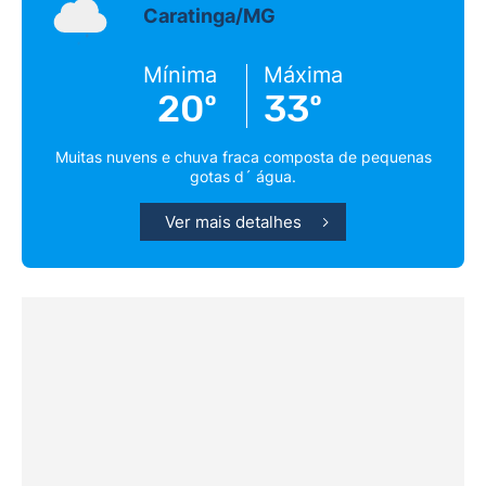
Caratinga/MG
Mínima
Máxima
20º
33º
Muitas nuvens e chuva fraca composta de pequenas
gotas d´ água.
Ver mais detalhes