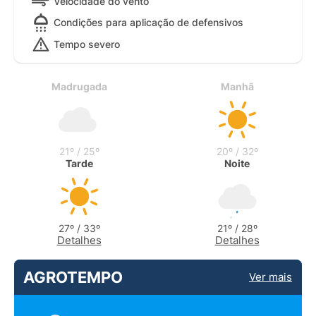
Velocidade do vento
Condições para aplicação de defensivos
Tempo severo
Madrugada
Manhã
21º / 25º
20º / 32º
Tarde
Noite
27º / 33º
21º / 28º
Detalhes
Detalhes
AGROTEMPO
Ver mais