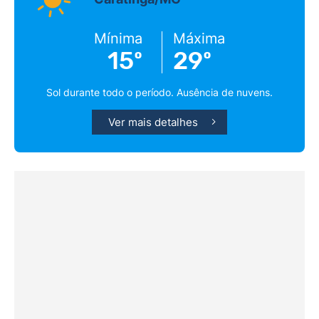
Mínima
Máxima
15º
29º
Sol durante todo o período. Ausência de nuvens.
Ver mais detalhes