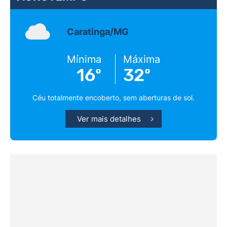
Caratinga/MG
Mínima
Máxima
16º
32º
Céu totalmente encoberto, sem aberturas de sol.
Ver mais detalhes