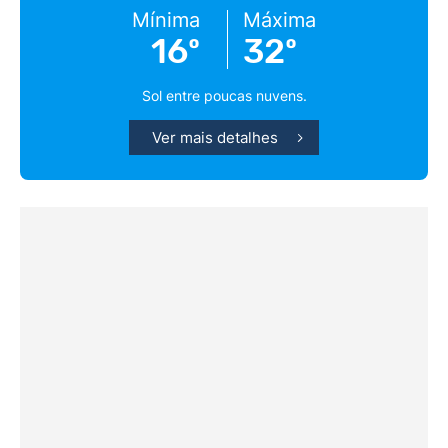
Mínima
Máxima
16º
32º
Sol entre poucas nuvens.
Ver mais detalhes